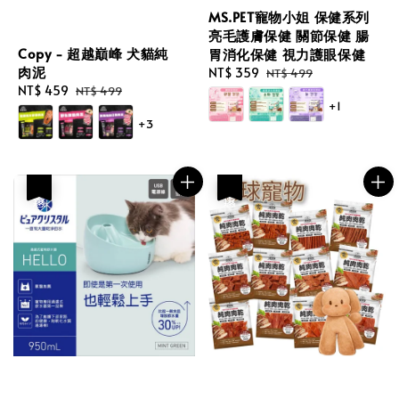
MS.PET寵物小姐 保健系列
亮毛護膚保健 關節保健 腸
Copy - 超越巔峰 犬貓純
胃消化保健 視力護眼保健
肉泥
Sale
NT$ 359
Regular
NT$ 499
Sale
NT$ 459
Regular
price
price
NT$ 499
+1
price
price
+3
優惠
優惠