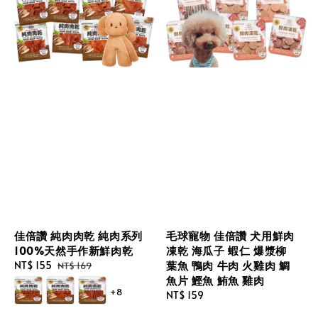
佳倍讚 純肉肉乾 純肉系列
毛球寵物 佳倍讚 犬用鮮肉
100%天然手作新鮮肉乾
凍乾 海瓜子 蝦仁 爆漿柳
葉魚 鴨肉 牛肉 火雞肉 鯛
Sale
NT$ 155
Regular
NT$ 169
魚片 鰹魚 鮪魚 雞肉
price
price
+8
Regular
NT$ 159
price