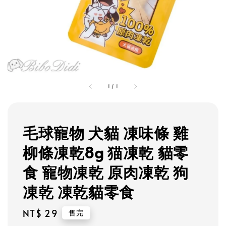
1
/
1
毛球寵物 犬貓 凍味條 雞
柳條凍乾8g 猫凍乾 貓零
食 寵物凍乾 原肉凍乾 狗
凍乾 凍乾貓零食
Regular
NT$ 29
售完