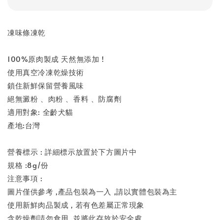
凍味條凍乾
100%原肉製成 天然無添加 !
使用真空冷凍乾燥技術
鎖住新鮮保留營養風味
絕無澱粉 、肉粉 、香料 、防腐劑
適用對象: 全齡犬貓
產地:台灣
營養標示 : 詳細標示放置於下方圖片中
規格 :8g/份
注意事項 :
圖片僅供參考 ,產品包裝為一入 ,請以實體包裝為主
使用新鮮肉品製成 , 若有色差屬正常現象
含乾燥劑請勿食用 ,並將此存放於安全處