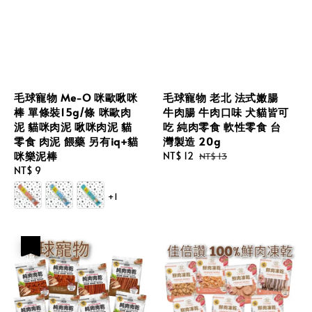
毛球寵物 Me-O 咪歐啾咪
毛球寵物 老北 法式嫩腸
棒 單條裝15g/條 咪歐肉
牛肉腸 牛肉口味 犬貓皆可
泥 貓咪肉泥 啾咪肉泥 貓
吃 純肉零食 軟性零食 台
零食 肉泥 餵藥 另有iq+貓
灣製造 20g
咪樂泥棒
Sale
NT$ 12
Regular
NT$ 13
Regular
NT$ 9
price
price
price
+1
優惠