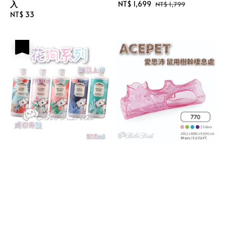
入
Sale
NT$ 1,699
Regular
NT$ 1,799
Regular
NT$ 33
price
price
price
優惠