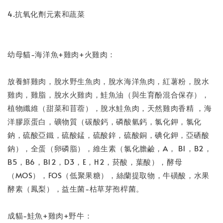
4.抗氧化劑元素和蔬菜
幼母貓-海洋魚+雞肉+火雞肉：
放養鮮雞肉，脫水野生魚肉，脫水海洋魚肉，紅薯粉，脫水
雞肉，雞脂，脫水火雞肉，鮭魚油（與生育酚混合保存），
植物纖維（甜菜和苜蓿），脫水鮭魚肉，天然雞肉香精 ，海
洋膠原蛋白，礦物質（碳酸鈣，磷酸氫鈣，氯化鉀，氯化
鈉，硫酸亞鐵，硫酸錳，硫酸鋅，硫酸銅，碘化鉀，亞硒酸
鈉），全蛋（卵磷脂），維生素（氯化膽鹼，A， B1，B2，
B5，B6，B12，D3，E，H2，菸酸，葉酸），酵母
（MOS），FOS（低聚果糖），絲蘭提取物，牛磺酸，水果
酵素（鳳梨），益生菌-枯草芽孢桿菌。
成貓-鮭魚+雞肉+野牛：