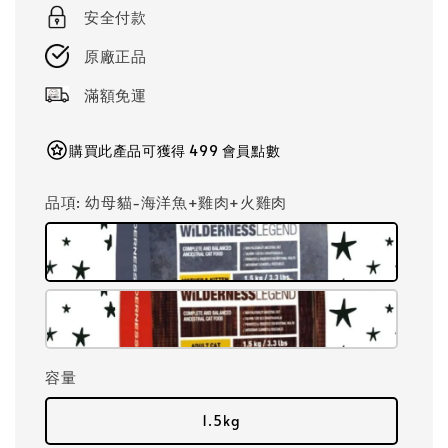
price
安全付款
原廠正品
滿額免運
購買此產品可獲得 499 會員點數
品項
: 幼母貓-海洋魚+雞肉+火雞肉
容量
1.5kg