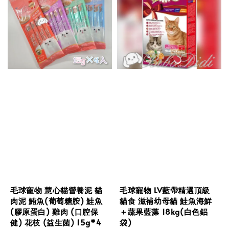
毛球寵物 慧心貓營養泥 貓
毛球寵物 LV藍帶精選頂級
肉泥 鮪魚(葡萄糖胺) 鮭魚
貓食 滋補幼母貓 鮭魚海鮮
(膠原蛋白) 雞肉 (口腔保
＋蔬果藍藻 18kg(白色鋁
健) 花枝 (益生菌) 15g*4
袋)