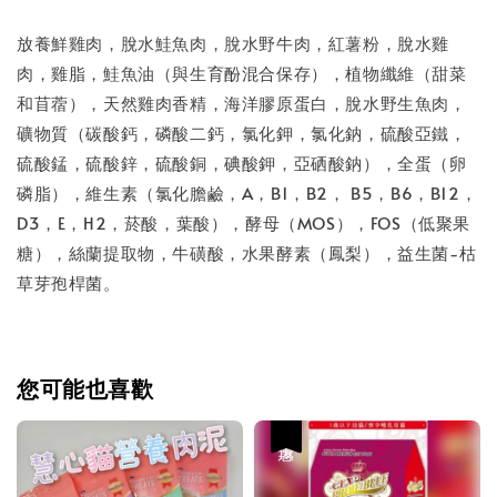
放養鮮雞肉，脫水鮭魚肉，脫水野牛肉，紅薯粉，脫水雞
肉，雞脂，鮭魚油（與生育酚混合保存），植物纖維（甜菜
和苜蓿），天然雞肉香精，海洋膠原蛋白，脫水野生魚肉，
礦物質（碳酸鈣，磷酸二鈣，氯化鉀，氯化鈉，硫酸亞鐵，
硫酸錳，硫酸鋅，硫酸銅，碘酸鉀，亞硒酸鈉），全蛋（卵
磷脂），維生素（氯化膽鹼，A，B1，B2， B5，B6，B12，
D3，E，H2，菸酸，葉酸），酵母（MOS），FOS（低聚果
糖），絲蘭提取物，牛磺酸，水果酵素（鳳梨），益生菌-枯
草芽孢桿菌。
您可能也喜歡
優惠