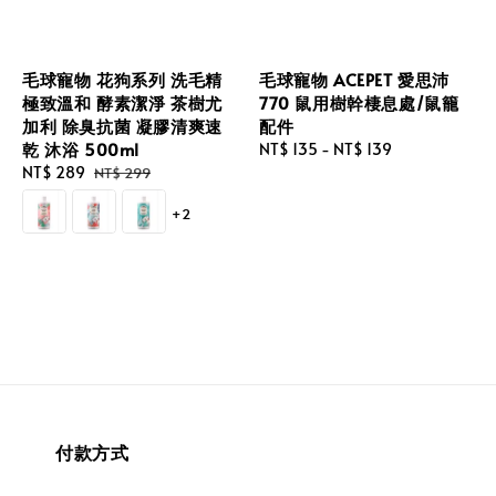
毛球寵物 花狗系列 洗毛精
毛球寵物 ACEPET 愛思沛
極致溫和 酵素潔淨 茶樹尤
770 鼠用樹幹棲息處/鼠籠
加利 除臭抗菌 凝膠清爽速
配件
乾 沐浴 500ml
Regular
NT$ 135
-
NT$ 139
Sale
NT$ 289
Regular
price
NT$ 299
price
price
+2
付款方式