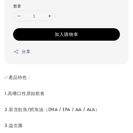
數量
加入購物車
分享
✅產品特色：
1.高嗜口性原始飲食
2.富含鮭魚/鱈魚油（DHA / EPA / AA / ALA）
3.益生菌