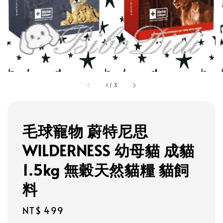
1
/
3
毛球寵物 蔚特尼思
WILDERNESS 幼母貓 成貓
1.5kg 無穀天然貓糧 貓飼
料
Regular
NT$ 499