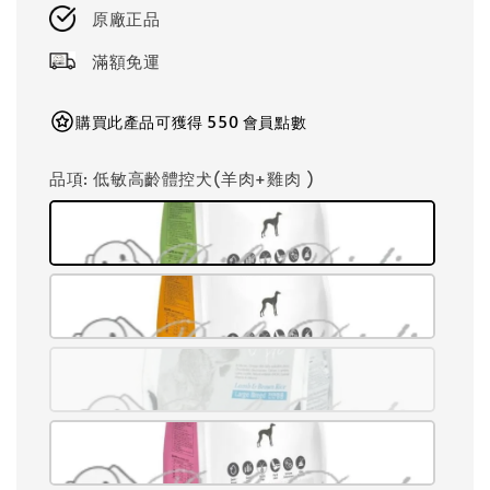
原廠正品
滿額免運
購買此產品可獲得 550 會員點數
品項
: 低敏高齡體控犬(羊肉+雞肉 )