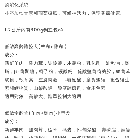
的消化系統
並添加軟骨素和葡萄糖胺，可維持活力，保護關節健康。
1.2公斤內有300g獨立包x4
低敏高齡體控犬(羊肉+雞肉 )
成分：
新鮮羊肉，雞肉茸，馬鈴薯，木薯粉，乳化劑，鮭魚油，雞
脂，β-葡聚醣，椰子粉，碳酸鈣，硫酸鹽葡萄糖胺，絲蘭萃
取物，軟骨素，左旋肉鹼，L-離氨酸，膳食纖維，複合維生
素和礦物質，山梨酸鉀，酸度調節劑，食用色素
適用對象：高齡犬、體重控制犬適用
低敏全齡犬(羊肉+雞肉)小型犬
成分：
新鮮羊肉，雞肉茸，糙米，燕麥，β-葡聚醣，卵磷脂，鮭魚
油，雞脂，葵花籽油，碳酸鈣，天然抗菌劑（椰子油），絲