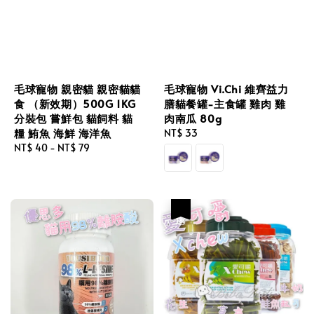
毛球寵物 親密貓 親密貓貓
毛球寵物 Vi.Chi 維齊益力
食 （新效期）500G 1KG
膳貓餐罐-主食罐 雞肉 雞
分裝包 嘗鮮包 貓飼料 貓
肉南瓜 80g
糧 鮪魚 海鮮 海洋魚
Regular
NT$ 33
Regular
NT$ 40
-
NT$ 79
price
price
優惠