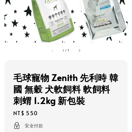
1
/
7
毛球寵物 Zenith 先利時 韓
國 無穀 犬軟飼料 軟飼料
刺蝟 1.2kg 新包裝
Regular
NT$ 550
price
安全付款