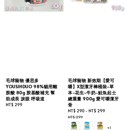
毛球寵物 優思多
毛球寵物 新效期【愛可
YOUSIHDUO 98%貓用離
嚼】X型潔牙棒桶裝-草
胺酸 80g 胺基酸補充 幫
本-花生-牛奶-鮭魚起士
助成長 淚眼 呼吸道
總重量 900g 愛可嚼潔牙
骨
Regular
NT$ 299
price
Sale
NT$ 290
-
NT$ 299
Regular
price
price
NT$ 299
+1