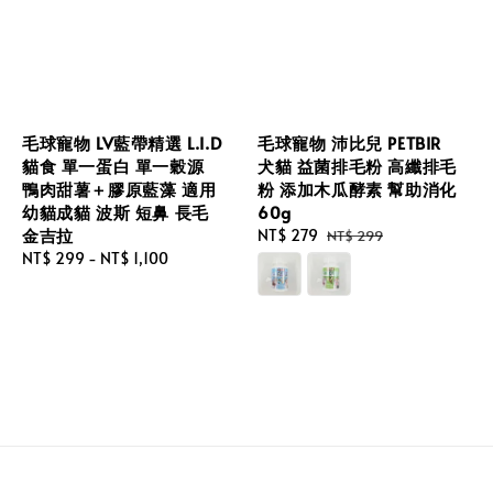
毛球寵物 LV藍帶精選 L.I.D
毛球寵物 沛比兒 PETBIR
貓食 單一蛋白 單一穀源
犬貓 益菌排毛粉 高纖排毛
鴨肉甜薯＋膠原藍藻 適用
粉 添加木瓜酵素 幫助消化
幼貓成貓 波斯 短鼻 長毛
60g
金吉拉
Sale
NT$ 279
Regular
NT$ 299
Regular
NT$ 299
-
NT$ 1,100
price
price
price