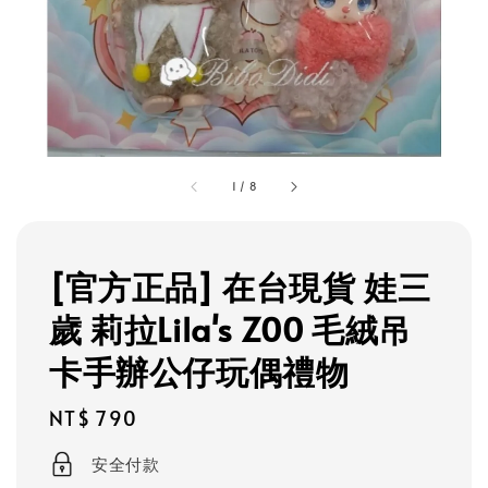
1
/
8
[官方正品] 在台現貨 娃三
歲 莉拉Lila's Z00 毛絨吊
卡手辦公仔玩偶禮物
Regular
NT$ 790
price
安全付款