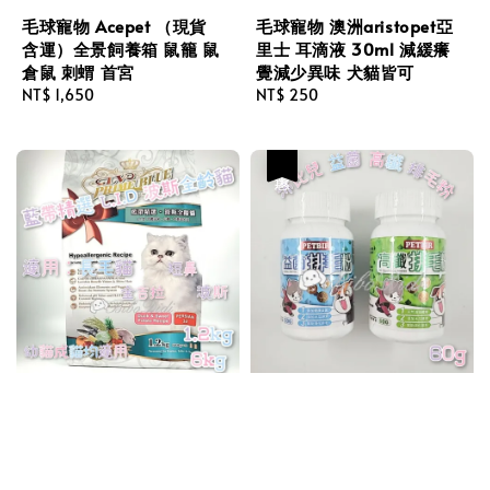
毛球寵物 Acepet （現貨
毛球寵物 澳洲aristopet亞
含運）全景飼養箱 鼠籠 鼠
里士 耳滴液 30ml 減緩癢
倉鼠 刺蝟 首宮
覺減少異味 犬貓皆可
Regular
NT$ 1,650
Regular
NT$ 250
price
price
優惠