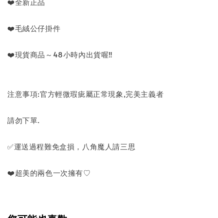
❤️全新正品
❤️毛絨公仔掛件
❤️現貨商品～48小時內出貨喔‼️
注意事項:官方輕微瑕疵屬正常現象,完美主義者
請勿下單.
✅️運送過程難免盒損，八角魔人請三思
❤️超美的兩色一次擁有♡